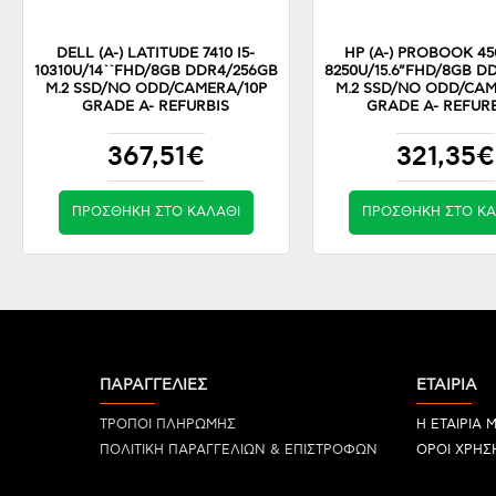
DELL (A-) LATITUDE 7410 I5-
HP (A-) PROBOOK 450
10310U/14``FHD/8GB DDR4/256GB
8250U/15.6”FHD/8GB D
M.2 SSD/NO ODD/CAMERA/10P
M.2 SSD/NO ODD/CAM
GRADE A- REFURBIS
GRADE A- REFUR
367,51€
321,35€
ΠΡΟΣΘΉΚΗ ΣΤΟ ΚΑΛΆΘΙ
ΠΡΟΣΘΉΚΗ ΣΤΟ ΚΑ
ΠΑΡΑΓΓΕΛΙΕΣ
ΕΤΑΙΡΙΑ
ΤΡΟΠΟΙ ΠΛΗΡΩΜΗΣ
Η ΕΤΑΙΡΙΑ 
ΠΟΛΙΤΙΚΗ ΠΑΡΑΓΓΕΛΙΩΝ & ΕΠΙΣΤΡΟΦΩΝ
ΟΡΟΙ ΧΡΗΣ