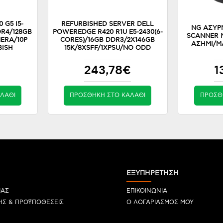
 G5 I5-
REFURBISHED SERVER DELL
NG ΑΣΥΡ
DR4/128GB
POWEREDGE R420 R1U E5-2430(6-
SCANNER 
ERA/10P
CORES)/16GB DDR3/2X146GB
ΑΣΗΜΙ/ΜΑ
BISH
15K/8XSFF/1XPSU/NO ODD
243,78€
1
ΛΆΘΙ
ΠΡΟΣΘΉΚΗ ΣΤΟ ΚΑΛΆΘΙ
ΠΡΟΣΘ
ΕΞΥΠΗΡΕΤΗΣΗ
ΜΑΣ
ΕΠΙΚΟΙΝΩΝΙΑ
ΗΣ & ΠΡΟΫΠΟΘΕΣΕΙΣ
Ο ΛΟΓΑΡΙΑΣΜΟΣ ΜΟΥ