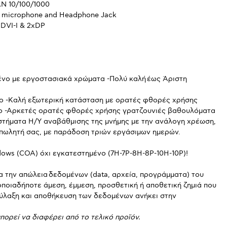
AN 10/100/1000
h microphone and Headphone Jack
DVI-I & 2xDP
ένο με εργοστασιακά χρώματα -Πολύ καλή έως Άριστη
 -Καλή εξωτερική κατάσταση με ορατές φθορές χρήσης
ο -Αρκετές ορατές φθορές χρήσης γρατζουνιές βαθουλόματα
υστήματα Η/Υ αναβάθμισης της μνήμης με την ανάλογη χρέωση,
ν πωλητή σας, με παράδοση τριών εργάσιμων ημερών.
ows (COA) όχι εγκατεστημένο (7H-7P-8H-8P-10H-10P)!
ια την απώλεια δεδομένων (data, αρχεία, προγράμματα) του
ποιαδήποτε άμεση, έμμεση, προσθετική ή αποθετική ζημιά που
φύλαξη και αποθήκευση των δεδομένων ανήκει στην
πορεί να διαφέρει από το τελικό προϊόν.