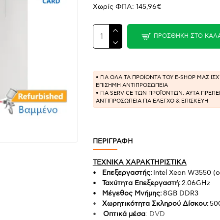
Χωρίς ΦΠΑ: 145,96€
ΠΡΟΣΘΉΚΗ ΣΤΟ ΚΑΛ
• ΓΙΑ ΟΛΑ ΤΑ ΠΡΟΪΟΝΤΑ ΤΟΥ E-SHOP ΜΑΣ Ι
ΕΠΙΣΗΜΗ ΑΝΤΙΠΡΟΣΩΠΕΙΑ
• ΓΙΑ SERVICE ΤΩΝ ΠΡΟΪΟΝΤΩΝ, ΑΥΤΑ ΠΡΕΠ
ΑΝΤΙΠΡΟΣΩΠΕΙΑ ΓΙΑ ΕΛΕΓΧΟ & ΕΠΙΣΚΕΥΗ
ΠΕΡΙΓΡΑΦΗ
ΤΕΧΝΙΚΑ ΧΑΡΑΚΤΗΡΙΣΤΙΚΑ
•
Επεξεργαστής:
Intel Xeon W3550 (o
•
Ταχύτητα Επεξεργαστή:
2.06GHz
•
Μέγεθος Μνήμης:
8GB DDR3
•
Χωρητικότητα Σκληρού Δίσκου:
50
•
Οπτικά μέσα
: DVD