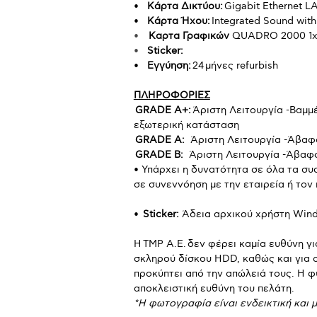
•
Κάρτα Δικτύου:
Gigabit Ethernet L
•
Κάρτα Ήχου:
Integrated Sound wit
•
Καρτα Γραφικών
QUADRO 2000 1x
•
Sticker:
•
Εγγύηση:
24 μήνες refurbish
ΠΛΗΡΟΦΟΡΙΕΣ
GRADE A+:
Άριστη Λειτουργία -Βαμμ
εξωτερική κατάσταση
GRADE Α:
Άριστη Λειτουργία -Άβαφο
GRADE B:
Άριστη Λειτουργία -Άβαφ
• Υπάρχει η δυνατότητα σε όλα τα σ
σε συνεννόηση με την εταιρεία ή το
•
Sticker:
Άδεια αρχικού χρήστη Wind
Η TMP Α.Ε. δεν φέρει καμία ευθύνη γ
σκληρού δίσκου HDD, καθώς και για ο
προκύπτει από την απώλειά τους. Η 
αποκλειστική ευθύνη του πελάτη.
*Η φωτογραφία είναι ενδεικτική και μ