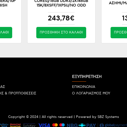
ERA/10P
CORES)/16GB DDR3/2X146GB
ΑΣΗΜΙ/ΜΑ
BISH
15K/8XSFF/1XPSU/NO ODD
243,78€
1
ΛΆΘΙ
ΠΡΟΣΘΉΚΗ ΣΤΟ ΚΑΛΆΘΙ
ΠΡΟΣΘ
ΕΞΥΠΗΡΕΤΗΣΗ
ΜΑΣ
ΕΠΙΚΟΙΝΩΝΙΑ
ΗΣ & ΠΡΟΫΠΟΘΕΣΕΙΣ
Ο ΛΟΓΑΡΙΑΣΜΟΣ ΜΟΥ
Copyright © 2024 | All rights reserved | Powered by SBZ Systems