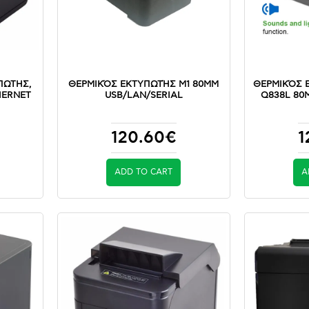
ΠΩΤΗΣ,
ΘΕΡΜΙΚΌΣ ΕΚΤΥΠΩΤΉΣ M1 80MM
ΘΕΡΜΙΚΌΣ 
THERNET
USB/LAN/SERIAL
Q838L 80
120.60€
1
ADD TO CART
A